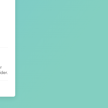
r
ider.