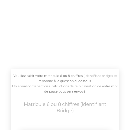
Panneau de gestion des cookies
Mot de passe oublié -
CSE SEG
Veuillez saisir votre matricule 6 ou 8 chiffres (identifiant bridge) et
répondre à la question ci-dessous.
Un email contenant des instructions de réinitialisation de votre mot
de passe vous sera envoyé.
Matricule 6 ou 8 chiffres (identifiant
Bridge)