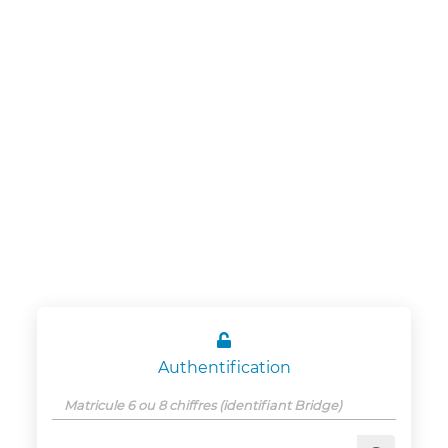
Panneau de gestion des cookies
CSE Schneider
Electric
Etablissement
Grenoble

Authentification