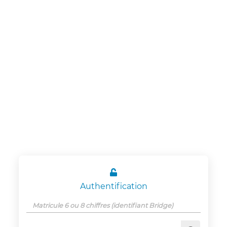
Panneau de gestion des cookies
CSE Schneider
Electric
Etablissement
Grenoble

Authentification