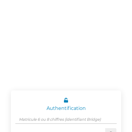
Panneau de gestion des cookies
CSE Schneider
Electric
Etablissement
Grenoble

Authentification