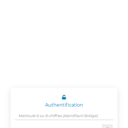
Panneau de gestion des cookies
CSE Schneider
Electric
Etablissement
Grenoble

Authentification